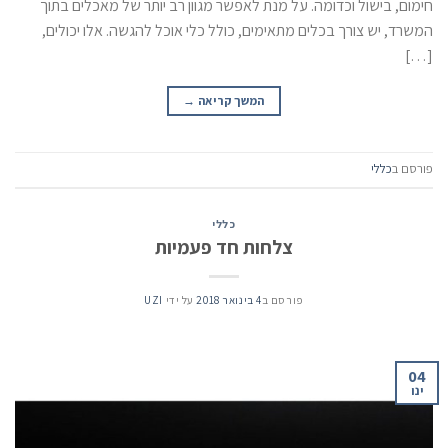
חימום, בישול וכדומה. על מנת לאפשר מגוון רב יותר של מאכלים בתוך
המשרד, יש צורך בכלים מתאימים, כולל כלי אוכל להגשה. אלו יכולים,
[…]
המשך קריאה
→
פורסם ב
כללי
כללי
צלחות חד פעמיות
פורסם ב
4 בינואר 2018
על ידי
UZI
04
ינו