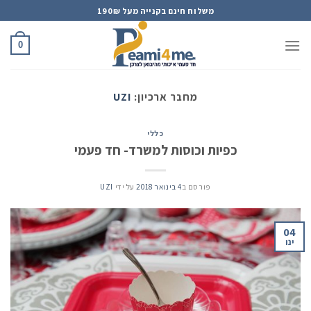
Ski
משלוח חינם בקנייה מעל 190₪
t
conten
0
מחבר ארכיון:
UZI
כללי
כפיות וכוסות למשרד- חד פעמי
פורסם ב
4 בינואר 2018
על ידי
UZI
04
ינו