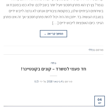
נגמר? צץ רץ הוא פתרון חסכוני ויעיל יותר בשבילכם. שלא כמו במטבח או
בשירותים הביתיים שלנו, במקומות ציבוריים אנחנו לא נרצה לייבש ידיים
במגבת העשויה בד. ייתכן וזה היה יכול להיות פתרון חסכוני אך זה אינו פתרון
הגייני. כיום האופציות לייבוש ידיים […]
המשך קריאה
→
פורסם ב
כללי
כללי
חד פעמי למשרד – קונים בקונטיינר!
פורסם ב
4 בינואר 2018
על ידי
UZI
04
ינו