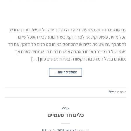
עם קונטיינר חד פעמי מעולם לא היה כל כך יפה זול ונגיש! בעידן החדש
הכל מהיר, פשוט וקל, אז למה דווקא כשזה נוגע לכלי האוכל שלנו
להסתבך עם שטיפת כלים או להסתפק באותו סט כלים כל הזמן? עם חד
פעמי של קונטיינר תארחו באהבה אנשים רבים היו שמחים לארח אך
נמנעים בגלל המורכבות הקשורה באירוח אנשים כיוון […]
המשך קריאה
→
פורסם ב
כללי
כללי
כלים חד פעמיים
פורסם ב
4 בינואר 2018
על ידי
UZI