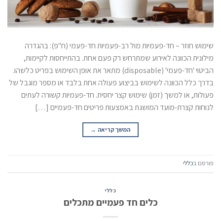
שימוש חוזר – חד-פעמיות מול רב-פעמיות חד-פעמי (ח"פ): בהגדרה
מילונית הכוונה לאירוע שמתרחש רק פעם אחת. בהתייחסות לקיימות,
הביטוי 'חד-פעמי' (disposable) מתאר את אופן השימוש בפריט כלשהו.
בדרך כלל הכוונה לשימוש בביצוע פעולה אחת בלבד או מספר מוגבל של
פעולות, או למשך (זמן) שימוש קצר יחסית. חד-פעמיות קשורה לעתים
לנוחות קצרת-מועד המושגת באמצעות פריטים חד-פעמיים […]
המשך קריאה
→
פורסם ב
כללי
כללי
כלים חד פעמיים מתכלים