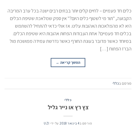
כלים חד פעמיים – לחיים קלים יותר בבתים רבים ישנה בכל ערב המריבה
הקבועה, "תור מי לשטוף כלים היום?" אין ספק שמלאכת שטיפת הכלים
היא לא מהמלאכות האהובות עלינו. אז אולי כדאי להתחיל להשתמש
בכלים חד פעמיים? אחת העבודות הפחות אהובות היא שטיפת הכלים.
במיוחד כאשר מדובר בעונת החורף כאשר נדרשת עמידה ממושכת מול
הברז הפתוח […]
המשך קריאה
→
פורסם ב
כללי
כללי
צץ רץ או נייר גליל
פורסם ב
4 בינואר 2018
על ידי
UZI