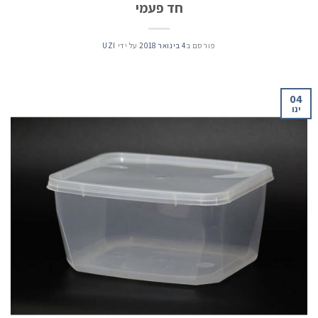
חד פעמי
פורסם ב
4 בינואר 2018
על ידי
UZI
04
ינו