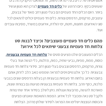
אסוציאציות של כלים בעלי מראה פשוט, זול ומותאם לפיקניק הזה בים
שעושים בקיץ. כיום ההיצע של
כלים חד פעמיים
לצרכן הוא מגוון ועשיר
ביותר. היום הכלים החד פעמיים הם בעלי מגוון רחב מאוד של צבעים,
עיצובים, מרקמים, הדפסים וצורות. כלים חד פעמיים יכולים להתאים לכל
סוגי האירועים. חתונות, חינות, ימי הולדת, אירועים במשרד, מסיבות עובדים
ועוד.
מהם כלים חד פעמיים מעוצבים? וכיצד לבנות סט
צלחות חד פעמיות צבעוני שיתאים לכל אירוע?
הכלים המעוצבים שלנו מציעים סטים של
צלחות חד פעמיות צבעוניו
ת
,
כוסות, מפות, מפיות, גביעי שתיה, כפות, מזלגות, כלי הגשה ועוד בעלי
צורות, מרקמים, הדפסים וצבעים בעלי מגוון רחב. סידורי צלחות חד פעמיות
צבעוניות כל כך אלגנטיים ויפים למראה שממש כואב הלב לזרוק אותם
בתום האירוע. צלחות חד פעמיות צבעוניות הן בעלות הדפסים שונים בצבעי
מלכות, כסף וזהב. צלחות חד פעמיות צבעוניות מגיעות גם בצורות שונות,
מאורכות להגשה, מרובעות ועגולות. ניתן לשלב בסידור אחד שתי צורות
ולקבל סט נאה ומכובד לכל אירוע. המפות התואמות שאנחנו מציעים
והכוסות הנוצצות ישלימו את המראה לסידור שולחן מרהיב. הצלחות