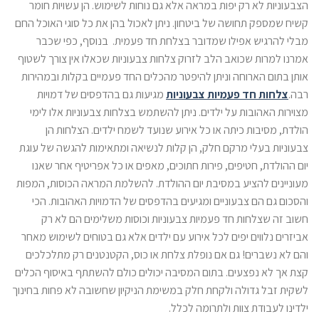
הצבעוניות לא רק יפות במראה אלא גם נוחות לשימוש. הן עשויות חומר
קשיח שמספק תחושה של ביטחון. ניתן לאכול בהן את כל סוגי האוכל החם
מבלי להרגיש אפילו שמדובר בצלחת חד פעמית. בנוסף, כפי שכבר
אמרנו למרות שכואב הלב לזרוק צלחות צבעוניות שכאלו אין צורך לשטוף
אותן בתום הארוחה וניתן להיפטר מהכלים החד פעמיים בקלות ובמהירות
רבה.
צלחות חד פעמיות צבעוניות
מגיעות גם בהדפסים של דמויות
מצוירות האהובות על ילדים. ניתן להשתמש בצלחות צבעוניות אלו לימי
הולדת, מסיבות כיתה או כל אירוע שנועד לשמח ילדים. הצלחות הן
צבעוניות בעלי מרקם חלק, הן קלות לנשיאה ומתאימות להגשה של עוגת
יום ההולדת, חטיפים, פירות חתוכים, מאפים או כל אפריטיף אחר שאנו
מעוניינים להציע במסיבת יום ההולדת. להשלמת המראה הכוסות, המפות
והסכום גם הם צבעוניים ומגיעים בהדפסים של הדמויות האהובות. הכי
חשוב זה שצלחות חד פעמיות צבעוניות וכוסות משלימים הם לא רק
אביזרים נלווים יפים לכל אירוע עם ילדים אלא גם בטוחים לשימוש מאחר
והם לא נשברים! גם אם נופלת צלחת או כוס, הקטנטנים רק מתלכלכים
קצת אך לא נפצעים. בתום המסיבה יכולים כולם להשתתף באיסוף הכלים
לשקית זבל גדולה ולקחת חלק במשימת הניקיון שחשובה לא פחות בחינוך
ילדינו לעבודת צוות ולתרומה לכלל.