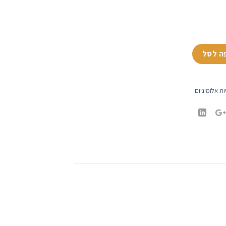
בן קטן R29
ה לסל
ות אלומיניום