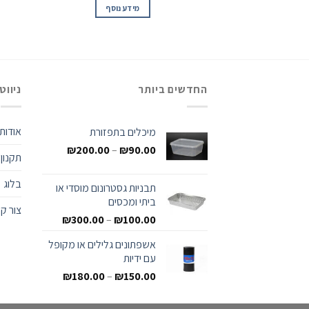
מידע נוסף
החדשים ביותר
ניווט
אודות
מיכלים בתפזורת
₪
200.00
–
₪
90.00
תקנון
בלוג
תבניות גסטרונום מוסדי או
ביתי ומכסים
צור ק
₪
300.00
–
₪
100.00
אשפתונים גלילים או מקופל
עם ידיות
₪
180.00
–
₪
150.00