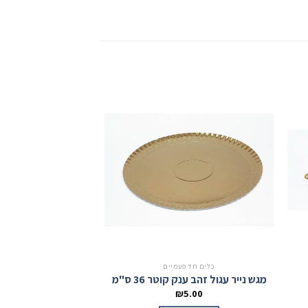
מבצע!
כלים חד פעמיים
מגשיות ות
מגש נייר עגול זהב ענק קוטר 36 ס"מ
תבנית אלומיניום מרו
0
₪
1.00
₪
5.00