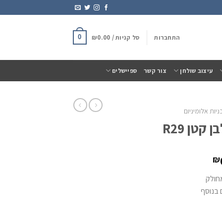
התחברות
סל קניות /
0.00
₪
0
עיצוב שולחן
צור קשר
ספיישלים
יות אלומיניום
קטן R29
₪
מחולק
 בנוסף