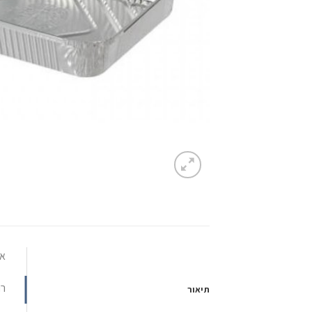
אור
רוח
תיאור