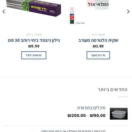
המלאי אזל
מוצרי נייר
מוצרי ניילון
שקית הלגורמה מעורב
נילון ניצמד ביתי רוחב 30 סמ
₪
5.90
₪
1.80
מידע נוסף
הוספה לסל
החדשים ביותר
מיכלים בתפזורת
₪
200.00
–
₪
90.00
תבניות גסטרונום מוסדי או ביתי ומכסים