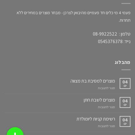
פעמי 4 מי כלים חד פעמיים מהיבואן לצרכן - מבחר מוצרים במחירים ללא
תחרות.
טלפון : 08-9922522
נייד: 0545376378
מהבלוג
מוצרים למסיבת בת מצווה
04
ינו
על
סגור לתגובות
מוצרים
למסיבת
מוצרים לשבת חתן
04
בת
ינו
על
סגור לתגובות
מצווה
מוצרים
לשבת
רשימת קניות ליומולדת
04
חתן
ינו
על
סגור לתגובות
רשימת