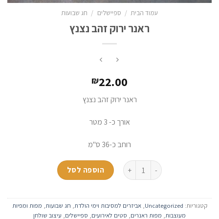
עמוד הבית
/
ספיישלים
/
חג שבועות
ראנר ירוק זהב נצנץ
22.00
₪
ראנר ירוק זהב נצנץ
אורך כ- 3 מטר
רוחב כ-36 ס"מ
כמות של ראנר ירוק זהב נצנץ
הוספה לסל
קטגוריות:
Uncategorized
,
אביזרים למסיבות וימי הולדת
,
חג שבועות
,
מפות ומפיות
מעוצבות
,
מפות ראנרים
,
סטים לאירועים
,
ספיישלים
,
עיצוב שולחן