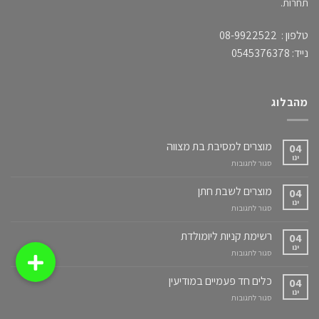
תחרות.
טלפון : 08-9922522
נייד: 0545376378
מהבלוג
מוצרים למסיבת בת מצווה
04
ינו
על
סגור לתגובות
מוצרים
למסיבת
מוצרים לשבת חתן
04
בת
ינו
על
סגור לתגובות
מצווה
מוצרים
לשבת
רשימת קניות ליומולדת
04
חתן
ינו
על
סגור לתגובות
רשימת
קניות
כלים חד פעמיים במודיעין
04
ליומולדת
ינו
על
סגור לתגובות
כלים