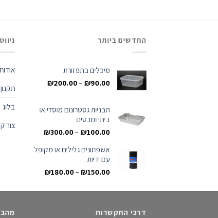
החדשים ביותר
ניווט
אודות
מיכלים בתפזורת
₪
200.00
–
₪
90.00
תקנון
בלוג
תבניות גסטרונום מוסדי או
ביתי ומכסים
צור ק
₪
300.00
–
₪
100.00
אשפתונים גלילים או מקופל
עם ידיות
₪
180.00
–
₪
150.00
דרכי התקשרות
מהבל