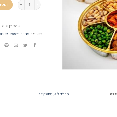
כמות של קופסא מחולקת ז
הוספ
מק"ט:
אין מידע
קטגוריות:
אריזות פלסטיק שקופות
ידה
מחולק ל 4
,
מחולק ל 7