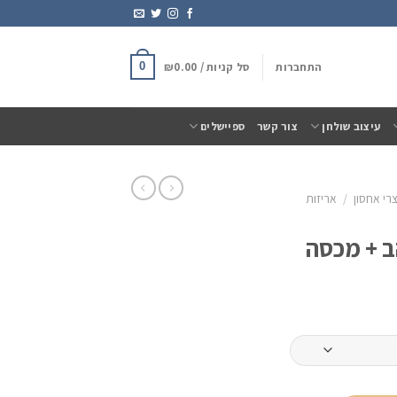
התחברות
סל קניות /
0.00
₪
0
עיצוב שולחן
צור קשר
ספיישלים
רי אחסון
/
אריזות
ב + מכסה