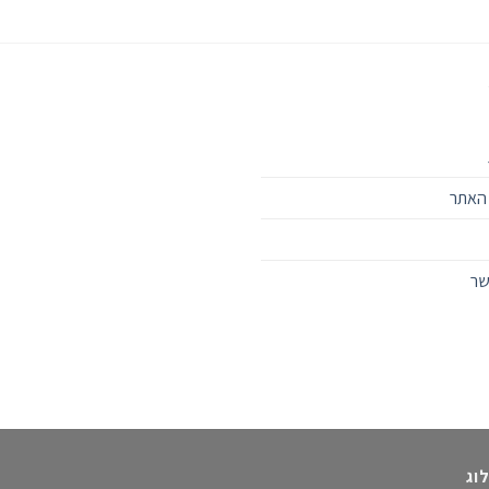
 האתר
שר
וג