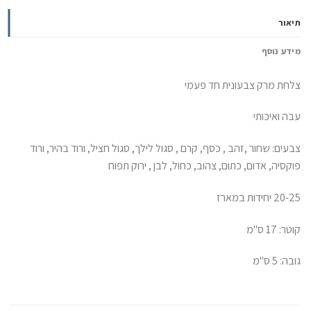
תיאור
מידע נוסף
צלחת מרק צבעונית חד פעמי
עבה ואיכותי
צבעים: שחור ,זהב , כסף, קרם , סגול לילך, סגול חציל, ורוד בהיר, ורוד
פוקסיה, אדום, כתום, צהוב, כחול, לבן , ירוק תפוח
20-25 יחידות במארז
קוטר: 17 ס"מ
גובה: 5 ס"מ