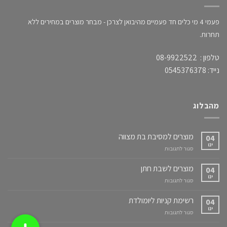
פעמי 4 מי כלים חד פעמיים מהיבואן לצרכן - מבחר מוצרים במחירים ללא
תחרות.
טלפון : 08-9922522
נייד: 0545376378
מהבלוג
מוצרים למסיבת בת מצווה
04
ינו
על
סגור לתגובות
מוצרים
למסיבת
מוצרים לשבת חתן
04
בת
ינו
על
סגור לתגובות
מצווה
מוצרים
לשבת
רשימת קניות ליומולדת
04
חתן
ינו
על
סגור לתגובות
רשימת