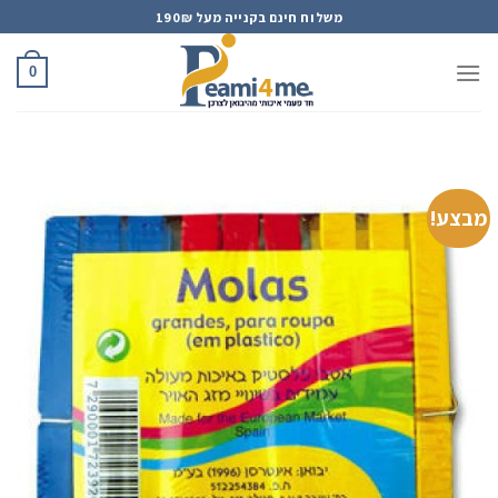
Ski
משלוח חינם בקנייה מעל 190₪
t
conten
0
מבצע!