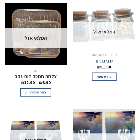
המלאי אזל
המלאי אזל
UNCATEGORIZED
סביבונים
₪
11.90
חנוכה
צלחת חנוכה חום-זהב
מידע נוסף
₪
12.90
–
₪
8.90
בחר אפשרויות