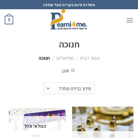
Ski
משלוח חינם בקנייה מעל 190₪
t
conten
0
חנוכה
עמוד הבית
/
ספיישלים
/
חנוכה
סנן
המלאי אזל
חנוכה