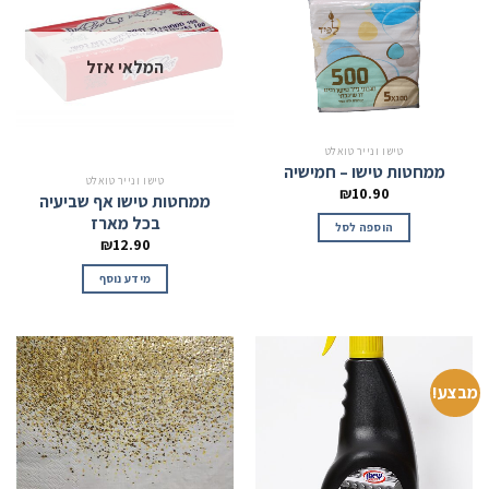
המלאי אזל
טישו ונייר טואלט
ממחטות טישו – חמישיה
טישו ונייר טואלט
₪
10.90
ממחטות טישו אף שביעיה
בכל מארז
הוספה לסל
₪
12.90
מידע נוסף
מבצע!