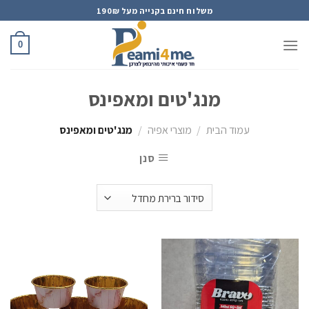
Ski
משלוח חינם בקנייה מעל 190₪
t
conten
0
מנג'טים ומאפינס
עמוד הבית
/
מוצרי אפיה
/
מנג'טים ומאפינס
סנן