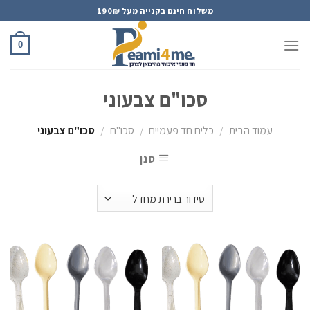
Ski
משלוח חינם בקנייה מעל 190₪
t
conten
0
סכו"ם צבעוני
עמוד הבית
/
כלים חד פעמיים
/
סכו"ם
/
סכו"ם צבעוני
סנן