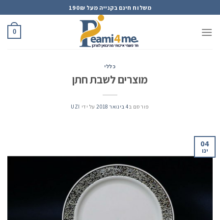
Ski
משלוח חינם בקנייה מעל 190₪
t
conten
0
כללי
מוצרים לשבת חתן
פורסם ב
4 בינואר 2018
על ידי
UZI
04
ינו